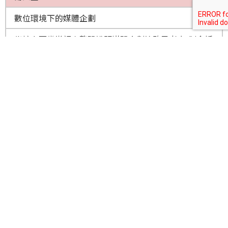
數位環境下的媒體企劃
銜接上面幾堂課來整體說明媒體企劃策略思考方式(含括
如何接收客戶的Brief / 透過Breif 如何接續傳換思考媒
體規劃及目的 / 如何編列預算/ 媒體排期/媒體組合)及如
何事前評估KPI
宏將媒體企劃部 汪湄
第五堂 1430-1520
熱門媒體 - Line
揭開目前台灣第一大的即時通訊軟體，Line如何脫穎而
出並利用消費者使用習慣呼應到媒體投放，Line有甚麼
吸引人的地方，又該如何應用
Line講師