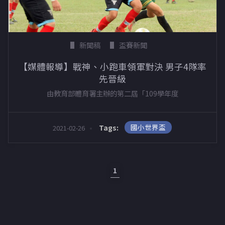
新聞稿
盃賽新聞
【媒體報導】戰神、小跑車領軍對決 男子4隊率
先晉級
由教育部體育署主辦的第二屆「109學年度
國小世界盃
Tags:
2021-02-26
1