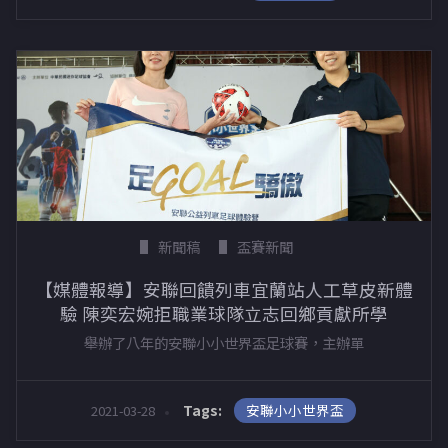
新聞稿
盃賽新聞
【媒體報導】安聯回饋列車宜蘭站人工草皮新體
驗 陳奕宏婉拒職業球隊立志回鄉貢獻所學
舉辦了八年的安聯小小世界盃足球賽，主辦單
安聯小小世界盃
Tags:
2021-03-28