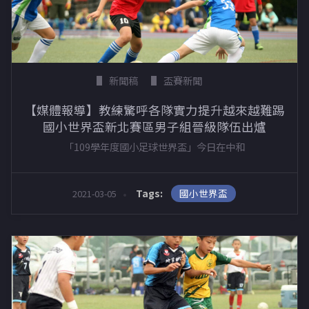
新聞稿
盃賽新聞
【媒體報導】教練驚呼各隊實力提升越來越難踢
國小世界盃新北賽區男子組晉級隊伍出爐
「109學年度國小足球世界盃」今日在中和
國小世界盃
Tags:
2021-03-05